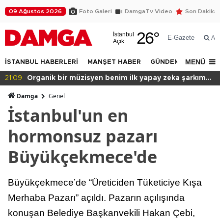
09 Ağustos 2026
Foto Galeri
DamgaTv Video
Son Dakika
26
°
İstanbul
E-Gazete
Ar
Açık
MENÜ
İSTANBUL HABERLERİ
MANŞET HABER
GÜNDEM
DÜNYA
 müzisyen benim ilk yapay zeka şarkım
20:49
Başkan var 
?
Damga
Genel
İstanbul'un en
hormonsuz pazarı
Büyükçekmece'de
Büyükçekmece’de “Üreticiden Tüketiciye Kışa
Merhaba Pazarı” açıldı. Pazarın açılışında
konuşan Belediye Başkanvekili Hakan Çebi,