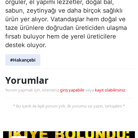
örgüler, el yapımı lezzetler, doğal bal,
sabun, zeytinyağı ve daha birçok sağlıklı
ürün yer alıyor. Vatandaşlar hem doğal ve
taze ürünlere doğrudan üreticiden ulaşma
fırsatı buluyor hem de yerel üreticilere
destek oluyor.
#Hakançebi
Yorumlar
Yorum yapmak için, isterseniz
giriş yapabilir
veya
kayıt olabilirsiniz
.
* Bu içerik ile ilgili yorum yok, ilk yorumu siz yazın, tartışalım *