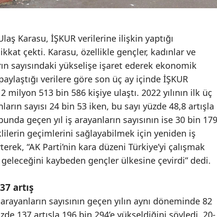
aş Karasu, İŞKUR verilerine ilişkin yaptığı
ikkat çekti. Karasu, özellikle gençler, kadınlar ve
rın sayısındaki yükselişe işaret ederek ekonomik
 paylaştığı verilere göre son üç ay içinde İŞKUR
2 milyon 513 bin 586 kişiye ulaştı. 2022 yılının ilk üç
ların sayısı 24 bin 53 iken, bu sayı yüzde 48,8 artışla
ubunda geçen yıl iş arayanların sayısının ise 30 bin 17
lilerin geçimlerini sağlayabilmek için yeniden iş
erek, “AK Parti’nin kara düzeni Türkiye’yi çalışmak
 geleceğini kaybeden gençler ülkesine çevirdi” dedi.
37 artış
arayanların sayısının geçen yılın aynı döneminde 82
zde 137 artışla 196 bin 294’e yükseldiğini söyledi. 20-