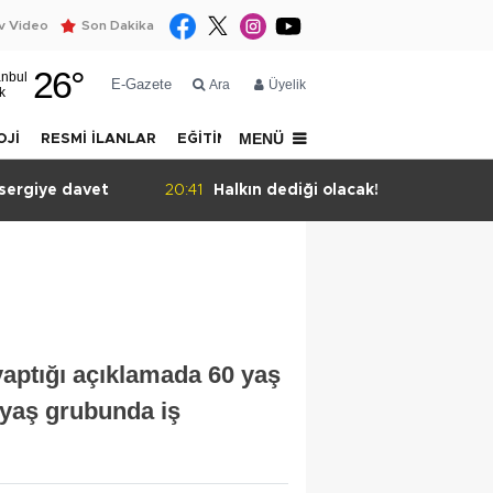
 Video
Son Dakika
26
°
anbul
E-Gazete
Ara
Üyelik
k
MENÜ
OJİ
RESMİ İLANLAR
EĞİTİM
YAZARLAR
İLETİŞİM
sergiye davet
20:41
Halkın dediği olacak!
yaptığı açıklamada 60 yaş
9 yaş grubunda iş