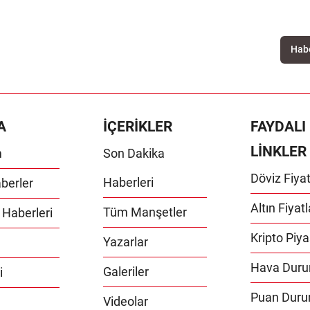
A
İÇERİKLER
FAYDALI
LİNKLER
m
Son Dakika
Döviz Fiyat
Haberleri
berler
Altın Fiyatl
Tüm Manşetler
 Haberleri
Kripto Piya
Yazarlar
Hava Dur
Galeriler
i
Puan Dur
Videolar