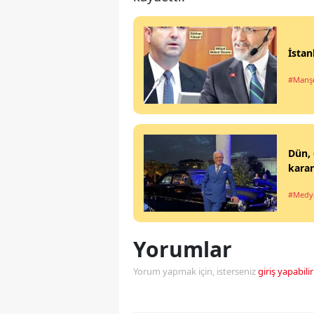
İstan
#Manşe
Dün, 
karar
#Medy
Yorumlar
Yorum yapmak için, isterseniz
giriş yapabilir