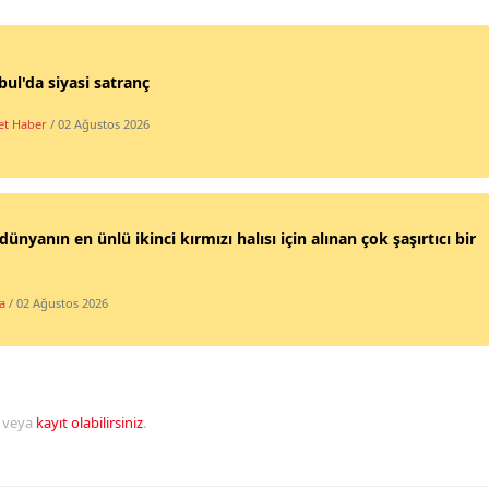
bul'da siyasi satranç
t Haber
/ 02 Ağustos 2026
dünyanın en ünlü ikinci kırmızı halısı için alınan çok şaşırtıcı bir
a
/ 02 Ağustos 2026
veya
kayıt olabilirsiniz
.