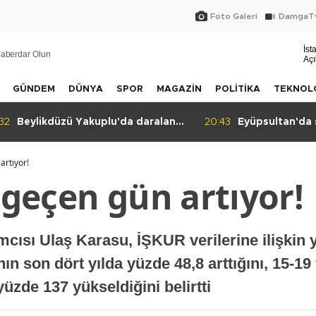
Foto Galeri
DamgaTv
İst
aberdar Olun
Açı
GÜNDEM
DÜNYA
SPOR
MAGAZİN
POLİTİKA
TEKNOL
:32
Beylikdüzü Yakuplu'da daralan
20:43
Eyüpsultan'da 
sokak tepkisi!
artıyor!
r geçen gün artıyor!
ısı Ulaş Karasu, İŞKUR verilerine ilişkin 
nın son dört yılda yüzde 48,8 arttığını, 15-1
yüzde 137 yükseldiğini belirtti