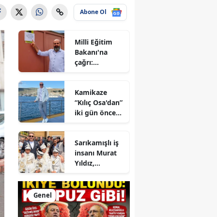
Abone Ol
Milli Eğitim
Bakanı'na
çağrı:
Esenyurt'taki
kaçak okulu
Kamikaze
konuşalım!
“Kılıç Osa'dan”
iki gün önce
“kum
havuzundan”
Sarıkamışlı iş
kaçan 2 firari
insanı Murat
nereye sızdı?
Yıldız,
memleketinde
yüzlerce
çocuğun
Genel
mutluluğuna
ortak oldu