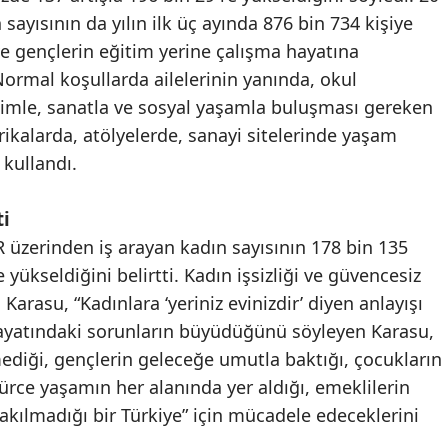
sayısının da yılın ilk üç ayında 876 bin 734 kişiye
 ve gençlerin eğitim yerine çalışma hayatına
ormal koşullarda ailelerinin yanında, okul
bilimle, sanatla ve sosyal yaşamla buluşması gereken
ikalarda, atölyelerde, sanayi sitelerinde yaşam
 kullandı.
ti
UR üzerinden iş arayan kadın sayısının 178 bin 135
 yükseldiğini belirtti. Kadın işsizliği ve güvencesiz
Karasu, “Kadınlara ‘yeriniz evinizdir’ diyen anlayışı
ayatındaki sorunların büyüdüğünü söyleyen Karasu,
iği, gençlerin geleceğe umutla baktığı, çocukların
gürce yaşamın her alanında yer aldığı, emeklilerin
kılmadığı bir Türkiye” için mücadele edeceklerini