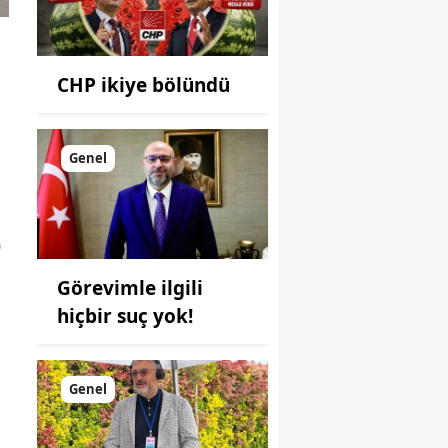
CHP ikiye bölündü
Genel
9
Görevimle ilgili
hiçbir suç yok!
Genel