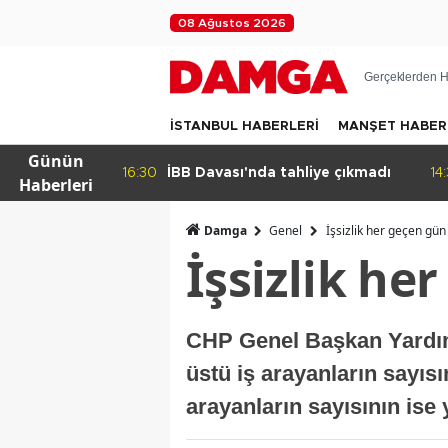
08 Ağustos 2026
Gerçeklerden H
İSTANBUL HABERLERİ
MANŞET HABER
Günün
kleyen
16:30
İBB Davası'nda tahliye çıkmadı
14
Haberleri
Damga
Genel
İşsizlik her geçen gün 
İşsizlik he
CHP Genel Başkan Yardımc
üstü iş arayanların sayısı
arayanların sayısının ise 