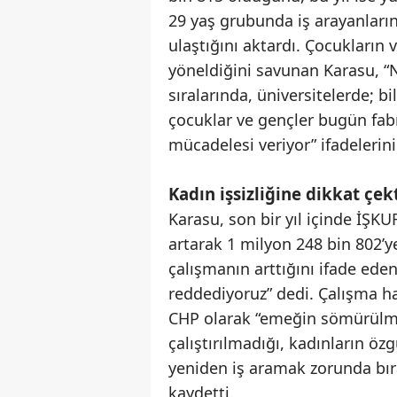
29 yaş grubunda iş arayanların 
ulaştığını aktardı. Çocukların
yöneldiğini savunan Karasu, “N
sıralarında, üniversitelerde; 
çocuklar ve gençler bugün fabr
mücadelesi veriyor” ifadelerini
Kadın işsizliğine dikkat çek
Karasu, son bir yıl içinde İŞK
artarak 1 milyon 248 bin 802’ye
çalışmanın arttığını ifade eden 
reddediyoruz” dedi. Çalışma h
CHP olarak “emeğin sömürülmed
çalıştırılmadığı, kadınların öz
yeniden iş aramak zorunda bıra
kaydetti.