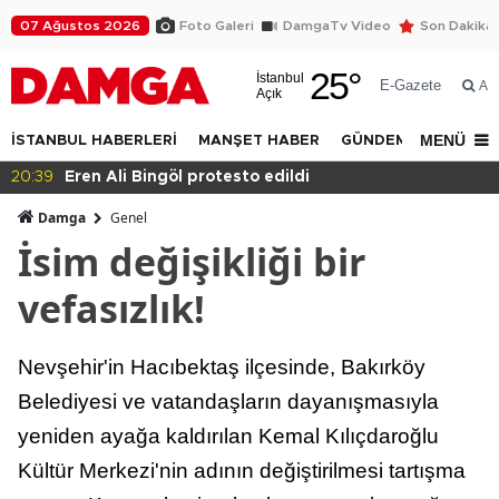
07 Ağustos 2026
Foto Galeri
DamgaTv Video
Son Dakika
25
°
İstanbul
E-Gazete
Ar
Açık
MENÜ
İSTANBUL HABERLERİ
MANŞET HABER
GÜNDEM
DÜNYA
20:36
Eğitimde haksızlık!
Damga
Genel
İsim değişikliği bir
vefasızlık!
Nevşehir'in Hacıbektaş ilçesinde, Bakırköy
Belediyesi ve vatandaşların dayanışmasıyla
yeniden ayağa kaldırılan Kemal Kılıçdaroğlu
Kültür Merkezi'nin adının değiştirilmesi tartışma