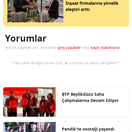
İnşaat firmalarına yönelik
eleştiri arttı
Yorumlar
Yorum yapmak için, isterseniz
giriş yapabilir
veya
kayıt olabilirsiniz
.
* Bu içerik ile ilgili yorum yok, ilk yorumu siz yazın, tartışalım *
BTP Beylikdüzü Saha
Çalışmalarına Devam Ediyor
Pendik'te nostalji yaşandı