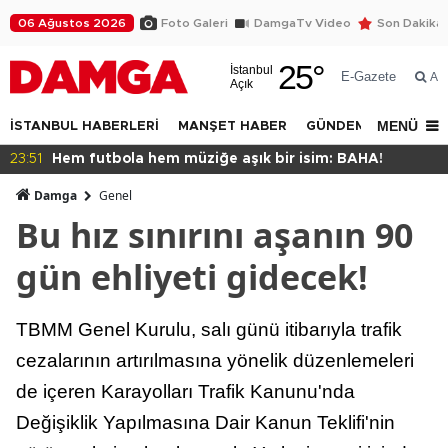
06 Ağustos 2026
Foto Galeri
DamgaTv Video
Son Dakika
25
°
İstanbul
E-Gazete
Ar
Açık
MENÜ
İSTANBUL HABERLERİ
MANŞET HABER
GÜNDEM
DÜNYA
22:47
İstanbul halkı yeşil istiyor!
Damga
Genel
Bu hız sınırını aşanın 90
gün ehliyeti gidecek!
TBMM Genel Kurulu, salı günü itibarıyla trafik
cezalarının artırılmasına yönelik düzenlemeleri
de içeren Karayolları Trafik Kanunu'nda
Değişiklik Yapılmasına Dair Kanun Teklifi'nin