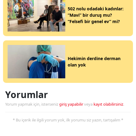
502 nolu odadaki kadınlar:
“Mavi” bir duruş mu?
“Felsefi bir genel ev” mi?
Hekimin derdine derman
olan yok
Yorumlar
Yorum yapmak için, isterseniz
giriş yapabilir
veya
kayıt olabilirsiniz
.
* Bu içerik ile ilgili yorum yok, ilk yorumu siz yazın, tartışalım *