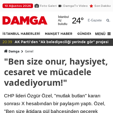
10 Ağustos 2026
Foto Galeri
DamgaTv Video
Son Dakika
İstanbul
24
°
E-Gazete
Az
A
bulutlu
MENÜ
İSTANBUL HABERLERİ
MANŞET HABER
GÜNDEM
DÜNYA
20:39
AK Parti'den "Ak belediyeciliği yerinde gör" projesi
Damga
Genel
"Ben size onur, haysiyet,
cesaret ve mücadele
vadediyorum!"
CHP lideri Özgür Özel, "mutlak butlan" kararı
sonrası X hesabından bir paylaşım yaptı. Özel,
"Ben size iktidara gül bahçesinden geçerek