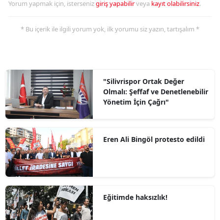
Yorum yapmak için, isterseniz
giriş yapabilir
veya
kayıt olabilirsiniz
.
* Bu içerik ile ilgili yorum yok, ilk yorumu siz yazın, tartışalım *
"Silivrispor Ortak Değer
Olmalı: Şeffaf ve Denetlenebilir
Yönetim İçin Çağrı"
Eren Ali Bingöl protesto edildi
Eğitimde haksızlık!