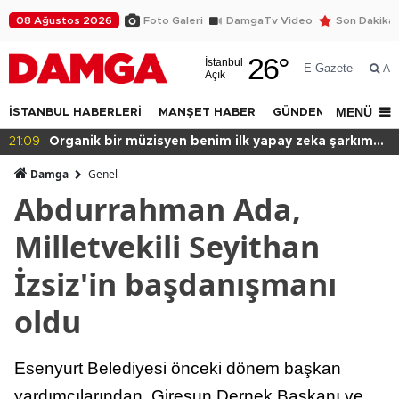
08 Ağustos 2026
Foto Galeri
DamgaTv Video
Son Dakika
26
°
İstanbul
E-Gazete
Ar
Açık
MENÜ
İSTANBUL HABERLERİ
MANŞET HABER
GÜNDEM
DÜNYA
20:49
Başkan var binası yok!
Damga
Genel
Abdurrahman Ada,
Milletvekili Seyithan
İzsiz'in başdanışmanı
oldu
Esenyurt Belediyesi önceki dönem başkan
yardımcılarından, Giresun Dernek Başkanı ve