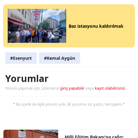
Baz istasyonu kaldırılmalı
#Esenyurt
#Kemal Aygün
Yorumlar
Yorum yapmak için, isterseniz
giriş yapabilir
veya
kayıt olabilirsiniz
.
* Bu içerik ile ilgili yorum yok, ilk yorumu siz yazın, tartışalım *
Milli Eğitim Bakanı'na çağrı: