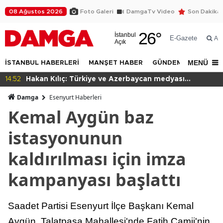
08 Ağustos 2026
Foto Galeri
DamgaTv Video
Son Dakika
26
°
İstanbul
E-Gazete
Ar
Açık
MENÜ
İSTANBUL HABERLERİ
MANŞET HABER
GÜNDEM
DÜNYA
11:48
Fatih tarihe sahip çıkıyor
Damga
Esenyurt Haberleri
Kemal Aygün baz
istasyonunun
kaldırılması için imza
kampanyası başlattı
Saadet Partisi Esenyurt İlçe Başkanı Kemal
Aygün, Talatpaşa Mahallesi'nde Fatih Camii'nin