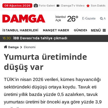
08 Ağustos 2026
Foto Galeri
DamgaTv Video
Son Dakika
26
°
İstanbul
E-Gazete
Ar
Açık
MENÜ
İSTANBUL HABERLERİ
MANŞET HABER
GÜNDEM
DÜNYA
16:30
İBB Davası'nda tahliye çıkmadı
Damga
Ekonomi
Yumurta üretiminde
düşüş var
TÜİK'in nisan 2026 verileri, kümes hayvancılığı
sektöründeki düşüşü ortaya koydu. Tavuk eti
üretimi yıllık bazda yüzde 0,5 azalırken, tavuk
yumurtası üretimi bir önceki aya göre yüzde 3,9