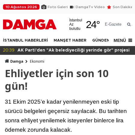
10 Ağustos 2026
Foto Galeri
DamgaTv Video
Son Dakika
İstanbul
24
°
E-Gazete
Az
A
bulutlu
MENÜ
İSTANBUL HABERLERİ
MANŞET HABER
GÜNDEM
DÜNYA
20:39
AK Parti'den "Ak belediyeciliği yerinde gör" projesi
Damga
Ekonomi
Ehliyetler için son 10
gün!
31 Ekim 2025’e kadar yenilenmeyen eski tip
sürücü belgeleri geçersiz sayılacak. Bu tarihten
sonra ehliyet yenilemek isteyenler binlerce lira
ödemek zorunda kalacak.