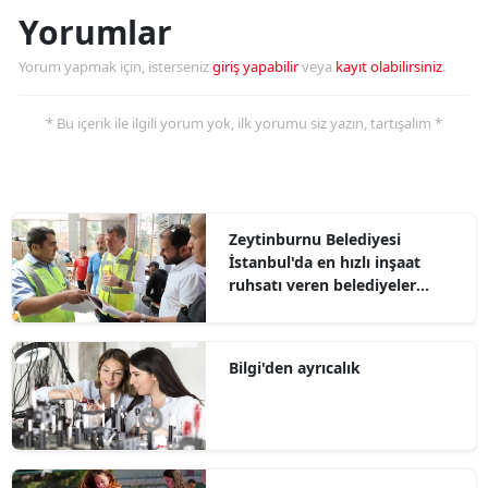
Yorumlar
Yorum yapmak için, isterseniz
giriş yapabilir
veya
kayıt olabilirsiniz
.
* Bu içerik ile ilgili yorum yok, ilk yorumu siz yazın, tartışalım *
Zeytinburnu Belediyesi
İstanbul'da en hızlı inşaat
ruhsatı veren belediyeler
arasında
Bilgi'den ayrıcalık