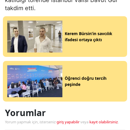
katıldığı törende İstanbul Valisi Davut Gül
takdim etti.
Kerem Bürsin’in savcılık
ifadesi ortaya çıktı
Öğrenci doğru tercih
peşinde
Yorumlar
Yorum yapmak için, isterseniz
giriş yapabilir
veya
kayıt olabilirsiniz
.