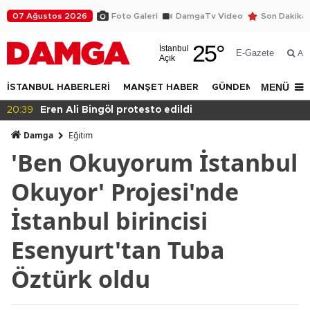
07 Ağustos 2026
Foto Galeri
DamgaTv Video
Son Dakika
25
°
İstanbul
E-Gazete
Ar
Açık
MENÜ
İSTANBUL HABERLERİ
MANŞET HABER
GÜNDEM
DÜNYA
20:39
Eren Ali Bingöl protesto edildi
Damga
Eğitim
'Ben Okuyorum İstanbul
Okuyor' Projesi'nde
İstanbul birincisi
Esenyurt'tan Tuba
Öztürk oldu