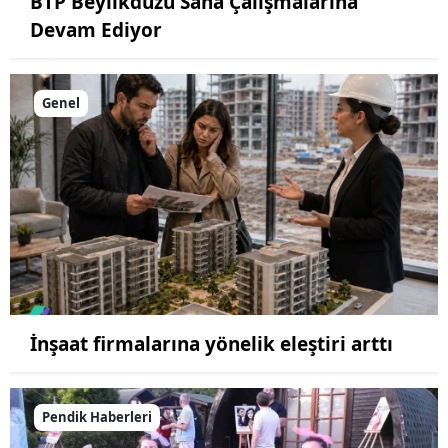
BTP Beylikdüzü Saha Çalışmalarına
Devam Ediyor
Genel
İnşaat firmalarına yönelik eleştiri arttı
Pendik Haberleri