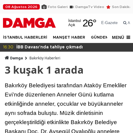
08 Ağustos 2026
Foto Galeri
DamgaTv Video
Son Dakika
26
°
İstanbul
E-Gazete
Ar
Açık
MENÜ
İSTANBUL HABERLERİ
MANŞET HABER
GÜNDEM
DÜNYA
16:30
İBB Davası'nda tahliye çıkmadı
Damga
Bakırköy Haberleri
3 kuşak 1 arada
Bakırköy Belediyesi tarafından Ataköy Emekliler
Evi’nde düzenlenen Anneler Günü kutlama
etkinliğinde anneler, çocuklar ve büyükanneler
aynı sofrada buluştu. Müzik dinletisinin
gerçekleştirildiği etkinlikte Bakırköy Belediye
Başkanı Doç. Dr. Ayşegül Ovalıoğlu annelere