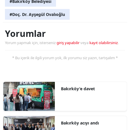
#Bakırköy Belediyesi
#Doç. Dr. Ayşegül Ovalıoğlu
Yorumlar
Yorum yapmak için, isterseniz
giriş yapabilir
veya
kayıt olabilirsiniz
.
* Bu içerik ile ilgili yorum yok, ilk yorumu siz yazın, tartışalım *
Bakırköy'e davet
Bakırköy acıyı andı