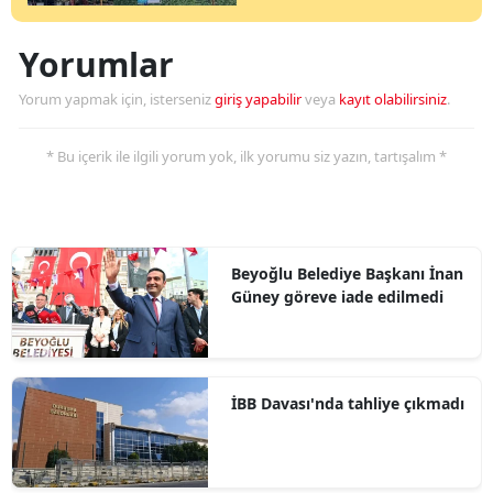
Yorumlar
Yorum yapmak için, isterseniz
giriş yapabilir
veya
kayıt olabilirsiniz
.
* Bu içerik ile ilgili yorum yok, ilk yorumu siz yazın, tartışalım *
Beyoğlu Belediye Başkanı İnan
Güney göreve iade edilmedi
İBB Davası'nda tahliye çıkmadı