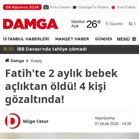
08 Ağustos 2026
Foto Galeri
DamgaTv Video
Son Dakika
26
°
İstanbul
E-Gazete
Ar
Açık
MENÜ
İSTANBUL HABERLERİ
MANŞET HABER
GÜNDEM
DÜNYA
16:30
İBB Davası'nda tahliye çıkmadı
Damga
Asayiş
Fatih'te 2 aylık bebek
açlıktan öldü! 4 kişi
gözaltında!
Yayınlanma
Müge Cesur
01 Ocak 2026 - 14:39