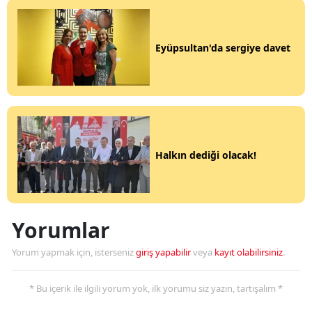
Eyüpsultan'da sergiye davet
Halkın dediği olacak!
Yorumlar
Yorum yapmak için, isterseniz
giriş yapabilir
veya
kayıt olabilirsiniz
.
* Bu içerik ile ilgili yorum yok, ilk yorumu siz yazın, tartışalım *