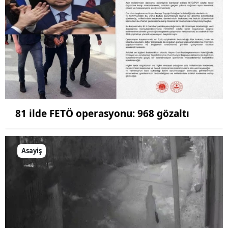
81 ilde FETÖ operasyonu: 968 gözaltı
Asayiş