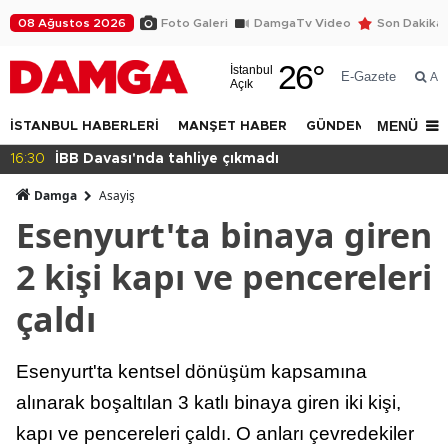
08 Ağustos 2026
Foto Galeri
DamgaTv Video
Son Dakika
26
°
İstanbul
E-Gazete
Ar
Açık
MENÜ
İSTANBUL HABERLERİ
MANŞET HABER
GÜNDEM
DÜNYA
16:30
İBB Davası'nda tahliye çıkmadı
Damga
Asayiş
Esenyurt'ta binaya giren
2 kişi kapı ve pencereleri
çaldı
Esenyurt'ta kentsel dönüşüm kapsamına
alınarak boşaltılan 3 katlı binaya giren iki kişi,
kapı ve pencereleri çaldı. O anları çevredekiler