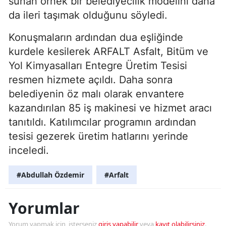
sunan örnek bir belediyecilik modelini daha
da ileri taşımak olduğunu söyledi.
Konuşmaların ardından dua eşliğinde
kurdele kesilerek ARFALT Asfalt, Bitüm ve
Yol Kimyasalları Entegre Üretim Tesisi
resmen hizmete açıldı. Daha sonra
belediyenin öz malı olarak envantere
kazandırılan 85 iş makinesi ve hizmet aracı
tanıtıldı. Katılımcılar programın ardından
tesisi gezerek üretim hatlarını yerinde
inceledi.
#Abdullah Özdemir
#Arfalt
Yorumlar
Yorum yapmak için, isterseniz
giriş yapabilir
veya
kayıt olabilirsiniz
.