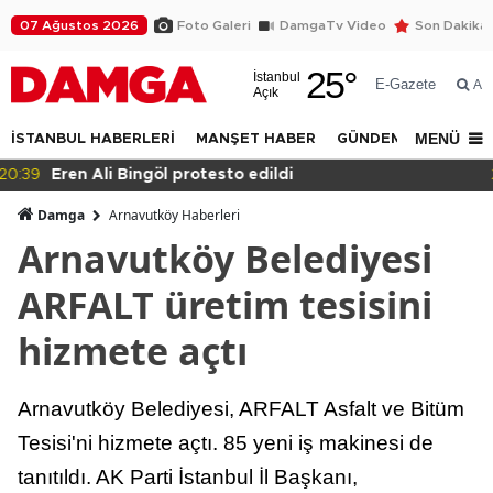
07 Ağustos 2026
Foto Galeri
DamgaTv Video
Son Dakika
25
°
İstanbul
E-Gazete
Ar
Açık
MENÜ
İSTANBUL HABERLERİ
MANŞET HABER
GÜNDEM
DÜNYA
20:36
Eğitimde haksızlık!
Damga
Arnavutköy Haberleri
Arnavutköy Belediyesi
ARFALT üretim tesisini
hizmete açtı
Arnavutköy Belediyesi, ARFALT Asfalt ve Bitüm
Tesisi'ni hizmete açtı. 85 yeni iş makinesi de
tanıtıldı. AK Parti İstanbul İl Başkanı,